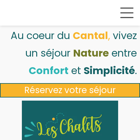
Au coeur du
Cantal
,
vivez
un séjour
Nature
entre
Confort
et
Simplicité
.
Réservez votre séjour