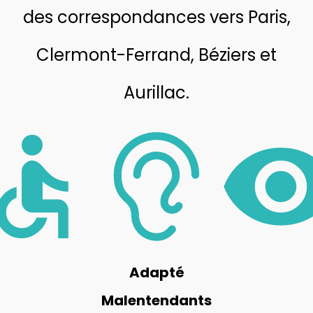
des correspondances vers Paris,
Clermont-Ferrand, Béziers et
Aurillac.
cessible
visibil
Adapté
Malentendants