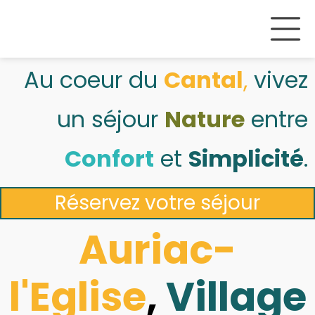
Au coeur du
Cantal
,
vivez
un séjour
Nature
entre
Confort
et
Simplicité
.
Réservez votre séjour
Auriac-
l'Eglise
,
Village